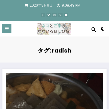
コ
2026年8月9日
9:08:50 PM
ン
テ
ン
ツ
へ
ス
キ
ッ
プ
タグ:radish
おでんにしました。Oden made.