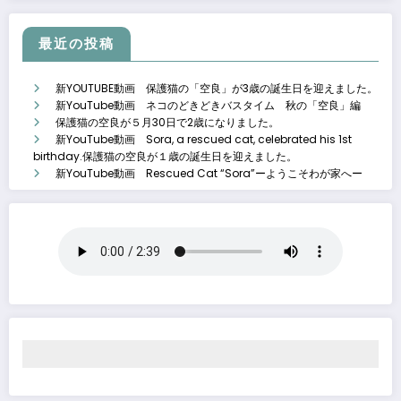
最近の投稿
新YOUTUBE動画 保護猫の「空良」が3歳の誕生日を迎えました。
新YouTube動画 ネコのどきどきバスタイム 秋の「空良」編
保護猫の空良が５月30日で2歳になりました。
新YouTube動画 Sora, a rescued cat, celebrated his 1st
birthday.保護猫の空良が１歳の誕生日を迎えました。
新YouTube動画 Rescued Cat “Sora”ーようこそわが家へー