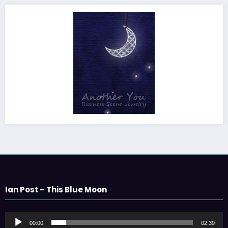
Ian Post – This Blue Moon
音
00:00
02:39
声