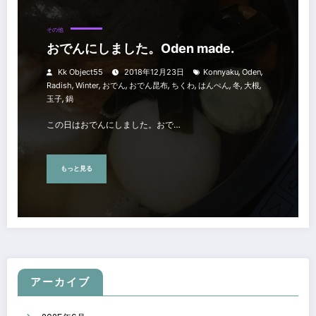
その他
おでんにしました。Oden made.
,
,
Kk Object55
2018年12月23日
Konnyaku
Oden
,
,
,
,
,
,
,
,
Radish
Winter
おでん
おでん昆布
ちくわ
はんぺん
冬
大根
,
玉子
鍋
この日はおでんにしました。おで…
もっと見る
アーカイブ