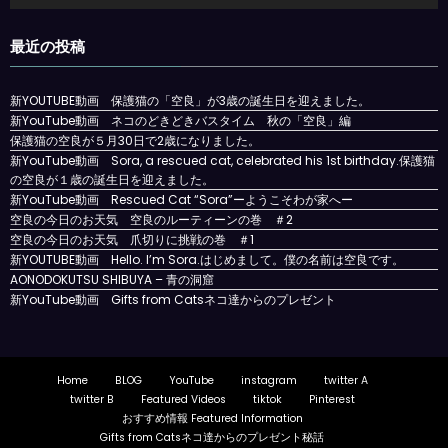
プ
レ
最近の投稿
ー
ヤ
ー
新YOUTUBE動画 保護猫の「空良」が3歳の誕生日を迎えました。
新YouTube動画 ネコのどきどきバスタイム 秋の「空良」編
保護猫の空良が５月30日で2歳になりました。
新YouTube動画 Sora, a rescued cat, celebrated his 1st birthday.保護猫
の空良が１歳の誕生日を迎えました。
新YouTube動画 Rescued Cat “Sora”ーようこそわが家へー
空良の今日のお天気 空良のルーティーンの巻 ＃2
空良の今日のお天気 爪切りに挑戦の巻 ＃1
新YOUTUBE動画 Hello. I’m Sora.はじめまして。僕の名前は空良です。
AONODOKUTSU SHIBUYA – 青の洞窟
新YouTube動画 Gifts from Catsネコ達からのプレゼント
Home
BLOG
YouTube
instagram
twitter A
twitter B
Featured Videos
tiktok
Pinterest
おすすめ情報 Featured Information
Gifts from Catsネコ達からのプレゼント秘話