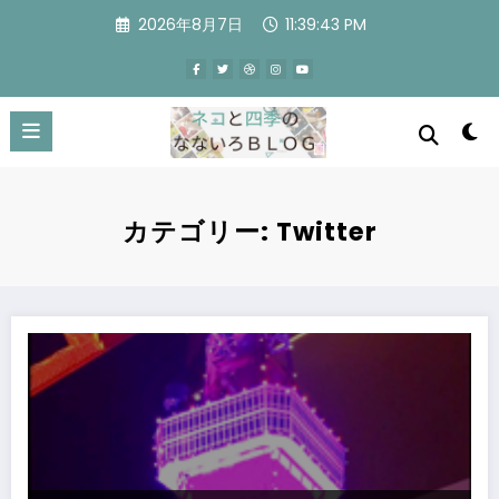
コ
2026年8月7日
11:39:44 PM
ン
テ
ン
ツ
へ
ス
キ
ッ
プ
カテゴリー: Twitter
東京タワーウィンターファンタジー ～オレンジ・イルミネーション2019