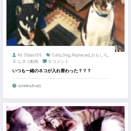
Kk Object55
Cats
Dog
Replaced
おもしろ
,
,
,
,
ネコ
ネコ動画
0 コメント
,
いつも一緒のネコが入れ替わった？？？
2018年4月14日