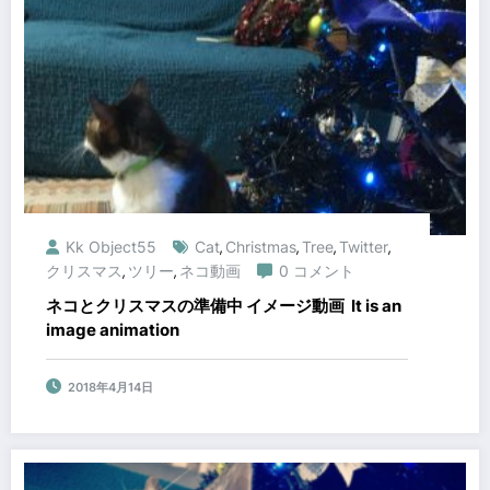
Kk Object55
Cat
Christmas
Tree
Twitter
,
,
,
,
クリスマス
ツリー
ネコ動画
0 コメント
,
,
ネコとクリスマスの準備中 イメージ動画 It is an
image animation
2018年4月14日