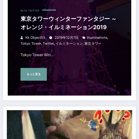
BLOG
TWITTER
東京タワーウィンターファンタジー ～
オレンジ・イルミネーション2019
,
Kk Object55
2019年12月7日
Illuminations
,
,
,
Tokyo Tower
Twitter
イルミネーション
東京タワー
Tokyo Tower Win…
もっと見る