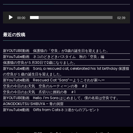
音
00:00
02:39
声
プ
レ
最近の投稿
ー
ヤ
ー
新YOUTUBE動画 保護猫の「空良」が3歳の誕生日を迎えました。
新YouTube動画 ネコのどきどきバスタイム 秋の「空良」編
保護猫の空良が５月30日で2歳になりました。
新YouTube動画 Sora, a rescued cat, celebrated his 1st birthday.保護猫
の空良が１歳の誕生日を迎えました。
新YouTube動画 Rescued Cat “Sora”ーようこそわが家へー
空良の今日のお天気 空良のルーティーンの巻 ＃2
空良の今日のお天気 爪切りに挑戦の巻 ＃1
新YOUTUBE動画 Hello. I’m Sora.はじめまして。僕の名前は空良です。
AONODOKUTSU SHIBUYA – 青の洞窟
新YouTube動画 Gifts from Catsネコ達からのプレゼント