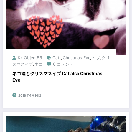
Kk Object55
Cats
Christmas
Eve
イブ
クリ
,
,
,
,
スマスイブ
ネコ
0 コメント
,
ネコ達もクリスマスイブ Cat also Christmas
Eve
2018年4月14日