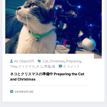
Kk Object55
Cat
Christmas
Preparing
,
,
,
Tree
クリスマス
ネコ
準備
猫
0 コメント
,
,
,
,
ネコとクリスマスの準備中 Preparing the Cat
and Christmas
2018年4月14日