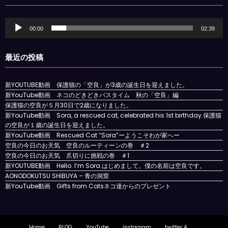
音
00:00
02:39
声
プ
レ
最近の投稿
ー
ヤ
ー
新YOUTUBE動画 保護猫の「空良」が3歳の誕生日を迎えました。
新YouTube動画 ネコのどきどきバスタイム 秋の「空良」編
保護猫の空良が５月30日で2歳になりました。
新YouTube動画 Sora, a rescued cat, celebrated his 1st birthday.保護猫
の空良が１歳の誕生日を迎えました。
新YouTube動画 Rescued Cat “Sora”ーようこそわが家へー
空良の今日のお天気 空良のルーティーンの巻 ＃2
空良の今日のお天気 爪切りに挑戦の巻 ＃1
新YOUTUBE動画 Hello. I’m Sora.はじめまして。僕の名前は空良です。
AONODOKUTSU SHIBUYA – 青の洞窟
新YouTube動画 Gifts from Catsネコ達からのプレゼント
Home
BLOG
YouTube
instagram
twitter A