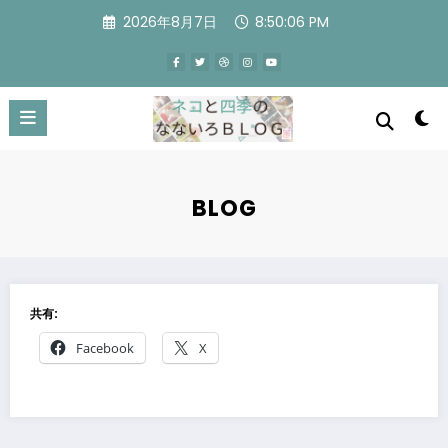
コ
2026年8月7日
8:50:07 PM
ン
テ
ン
ツ
へ
ス
キ
ッ
プ
BLOG
共有:
Facebook
X