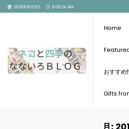
コ
2026年8月9日
9:06:25 AM
ン
テ
ン
Home
ツ
へ
ス
Feature
キ
ッ
プ
おすすめ情報
Gifts
月:
20