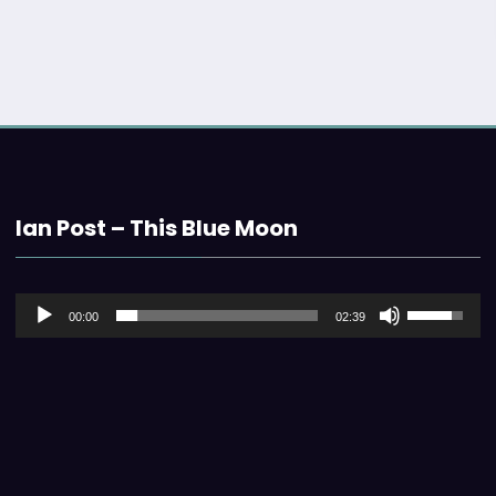
Ian Post – This Blue Moon
音
ボ
00:00
02:39
声
リ
プ
ュ
レ
ー
ー
ム
ヤ
調
ー
節