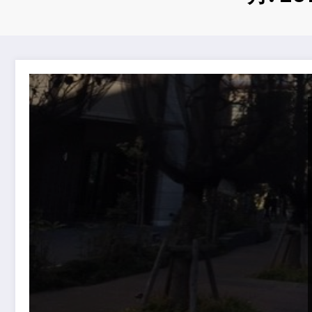
街の街路樹に暴風ネットが・・・。There was a storm net atta