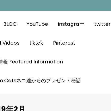
BLOG
YouTube
instagram
twitter
d Videos
tiktok
Pinterest
 Featured Information
 from Catsネコ達からのプレゼント秘話
19年2月