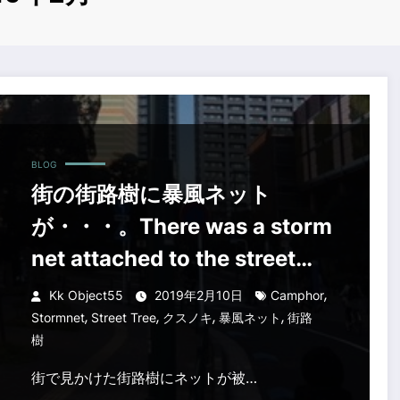
ched to the street tree of the town.
BLOG
街の街路樹に暴風ネット
が・・・。There was a storm
net attached to the street
tree of the town.
,
Kk Object55
2019年2月10日
Camphor
,
,
,
,
Stormnet
Street Tree
クスノキ
暴風ネット
街路
樹
街で見かけた街路樹にネットが被…