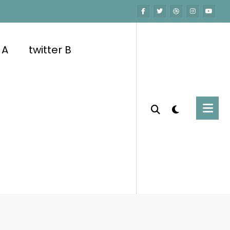
 A
twitter B