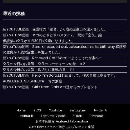
プ
レ
最近の投稿
ー
ヤ
ー
新YOUTUBE動画 保護猫の「空良」が3歳の誕生日を迎えました。
新YouTube動画 ネコのどきどきバスタイム 秋の「空良」編
保護猫の空良が５月30日で2歳になりました。
新YouTube動画 Sora, a rescued cat, celebrated his 1st birthday.保護猫
の空良が１歳の誕生日を迎えました。
新YouTube動画 Rescued Cat “Sora”ーようこそわが家へー
空良の今日のお天気 空良のルーティーンの巻 ＃2
空良の今日のお天気 爪切りに挑戦の巻 ＃1
新YOUTUBE動画 Hello. I’m Sora.はじめまして。僕の名前は空良です。
AONODOKUTSU SHIBUYA – 青の洞窟
新YouTube動画 Gifts from Catsネコ達からのプレゼント
Home
BLOG
YouTube
instagram
twitter A
twitter B
Featured Videos
tiktok
Pinterest
おすすめ情報 Featured Information
Gifts from Catsネコ達からのプレゼント秘話