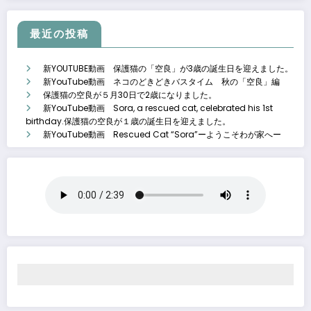
最近の投稿
新YOUTUBE動画 保護猫の「空良」が3歳の誕生日を迎えました。
新YouTube動画 ネコのどきどきバスタイム 秋の「空良」編
保護猫の空良が５月30日で2歳になりました。
新YouTube動画 Sora, a rescued cat, celebrated his 1st
birthday.保護猫の空良が１歳の誕生日を迎えました。
新YouTube動画 Rescued Cat “Sora”ーようこそわが家へー