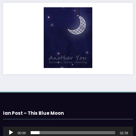
Ian Post – This Blue Moon
音
00:00
02:39
声