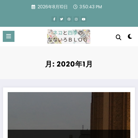
コ
2026年8月10日
3:50:43 PM
ン
テ
ン
ツ
へ
ス
キ
ッ
プ
月:
2020年1月
新YouTube動画 「クリスマスの風景2019」