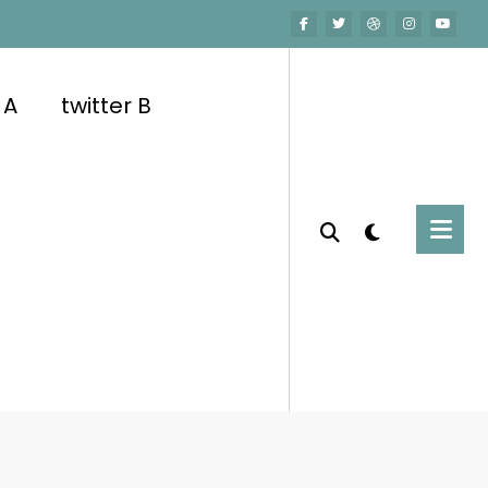
 A
twitter B