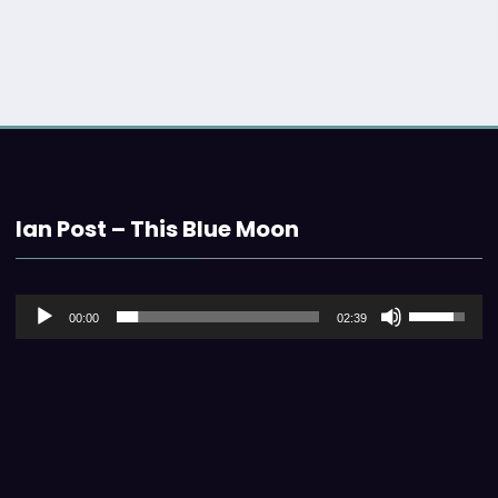
Ian Post – This Blue Moon
音
ボ
00:00
02:39
声
リ
プ
ュ
レ
ー
ー
ム
ヤ
調
ー
節