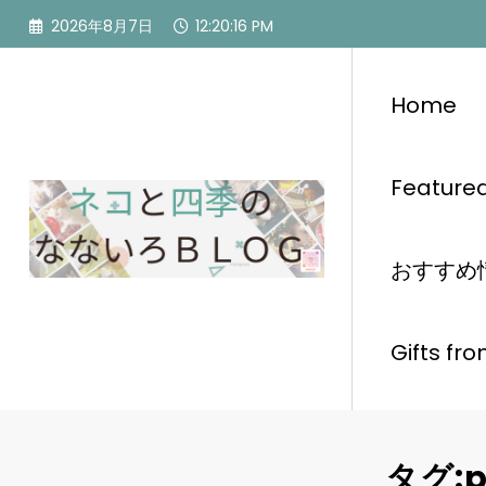
コ
2026年8月7日
12:20:17 PM
ン
テ
ン
Home
ツ
へ
ス
Feature
キ
ッ
プ
おすすめ情報
Gifts
タグ:p