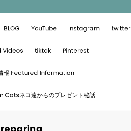
BLOG
YouTube
instagram
twitter
d Videos
tiktok
Pinterest
 Featured Information
 from Catsネコ達からのプレゼント秘話
reparing