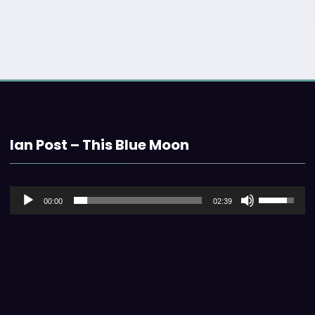
Ian Post – This Blue Moon
音
ボ
00:00
02:39
声
リ
プ
ュ
レ
ー
ー
ム
ヤ
調
ー
節