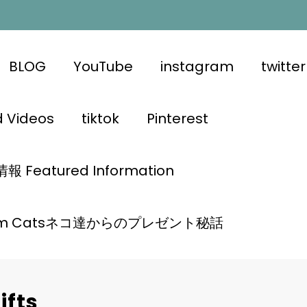
BLOG
YouTube
instagram
twitter
d Videos
tiktok
Pinterest
 Featured Information
 from Catsネコ達からのプレゼント秘話
ifts