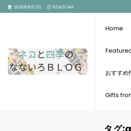
コ
2026年8月7日
8:04:52 AM
ン
テ
ン
Home
ツ
へ
ス
Feature
キ
ッ
プ
おすすめ情報
Gifts
タグ:g