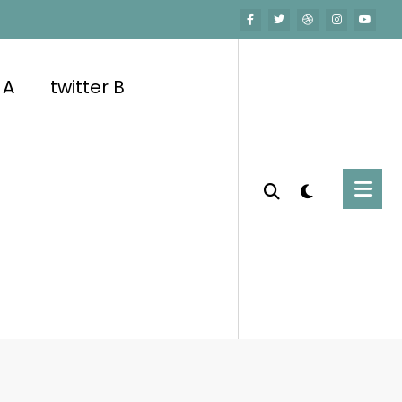
 A
twitter B