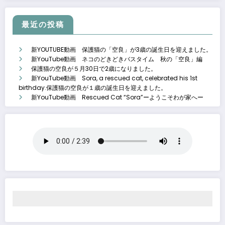
最近の投稿
新YOUTUBE動画 保護猫の「空良」が3歳の誕生日を迎えました。
新YouTube動画 ネコのどきどきバスタイム 秋の「空良」編
保護猫の空良が５月30日で2歳になりました。
新YouTube動画 Sora, a rescued cat, celebrated his 1st
birthday.保護猫の空良が１歳の誕生日を迎えました。
新YouTube動画 Rescued Cat “Sora”ーようこそわが家へー