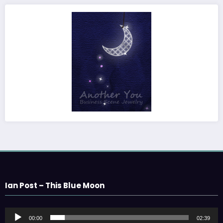
Ian Post – This Blue Moon
音
00:00
02:39
声