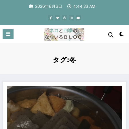
コ
2026年8月6日
4:44:33 AM
ン
テ
ン
ツ
へ
ス
キ
ッ
プ
タグ:冬
おでんにしました。Oden made.