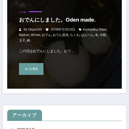
その他
おでんにしました。Oden made.
,
,
Kk Object55
2018年12月23日
Konnyaku
Oden
,
,
,
,
,
,
,
,
Radish
Winter
おでん
おでん昆布
ちくわ
はんぺん
冬
大根
,
玉子
鍋
この日はおでんにしました。おで…
もっと見る
アーカイブ