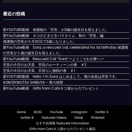
プ
レ
最近の投稿
ー
ヤ
ー
新YOUTUBE動画 保護猫の「空良」が3歳の誕生日を迎えました。
新YouTube動画 ネコのどきどきバスタイム 秋の「空良」編
保護猫の空良が５月30日で2歳になりました。
新YouTube動画 Sora, a rescued cat, celebrated his 1st birthday.保護猫
の空良が１歳の誕生日を迎えました。
新YouTube動画 Rescued Cat “Sora”ーようこそわが家へー
空良の今日のお天気 空良のルーティーンの巻 ＃2
空良の今日のお天気 爪切りに挑戦の巻 ＃1
新YOUTUBE動画 Hello. I’m Sora.はじめまして。僕の名前は空良です。
AONODOKUTSU SHIBUYA – 青の洞窟
新YouTube動画 Gifts from Catsネコ達からのプレゼント
Home
BLOG
YouTube
instagram
twitter A
twitter B
Featured Videos
tiktok
Pinterest
おすすめ情報 Featured Information
Gifts from Catsネコ達からのプレゼント秘話