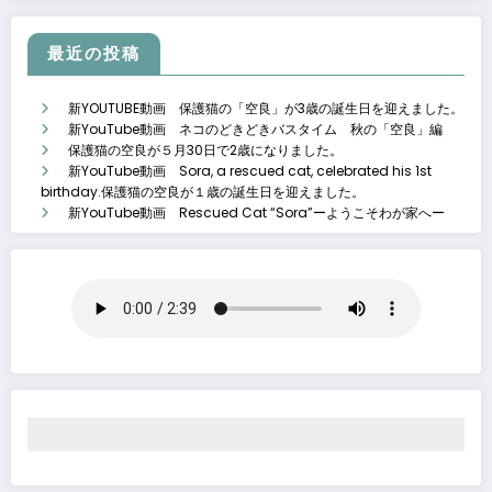
最近の投稿
新YOUTUBE動画 保護猫の「空良」が3歳の誕生日を迎えました。
新YouTube動画 ネコのどきどきバスタイム 秋の「空良」編
保護猫の空良が５月30日で2歳になりました。
新YouTube動画 Sora, a rescued cat, celebrated his 1st
birthday.保護猫の空良が１歳の誕生日を迎えました。
新YouTube動画 Rescued Cat “Sora”ーようこそわが家へー