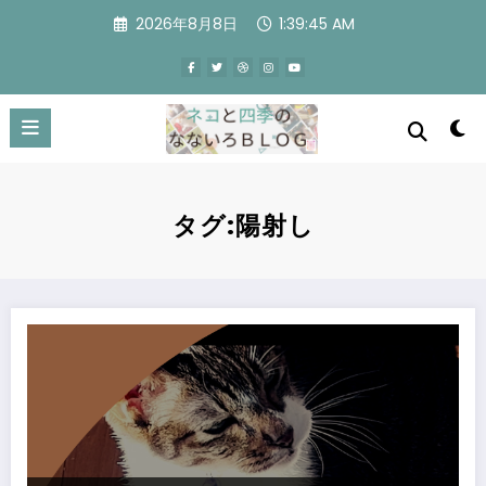
コ
2026年8月8日
1:39:45 AM
ン
テ
ン
ツ
へ
ス
キ
ッ
プ
タグ:陽射し
新YOUTUBE動画 陽射しの中で・・・I miss you