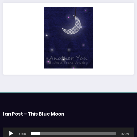
Ian Post – This Blue Moon
音
00:00
02:39
声