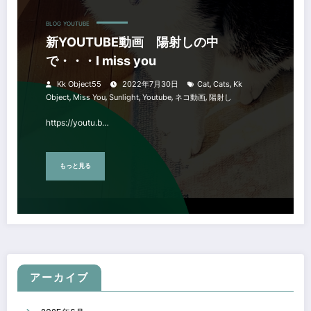
BLOG
YOUTUBE
新YOUTUBE動画 陽射しの中
で・・・I miss you
,
,
Kk Object55
2022年7月30日
Cat
Cats
Kk
,
,
,
,
,
Object
Miss You
Sunlight
Youtube
ネコ動画
陽射し
https://youtu.b…
もっと見る
アーカイブ