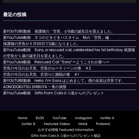
プ
レ
最近の投稿
ー
ヤ
ー
新YOUTUBE動画 保護猫の「空良」が3歳の誕生日を迎えました。
新YouTube動画 ネコのどきどきバスタイム 秋の「空良」編
保護猫の空良が５月30日で2歳になりました。
新YouTube動画 Sora, a rescued cat, celebrated his 1st birthday.保護猫
の空良が１歳の誕生日を迎えました。
新YouTube動画 Rescued Cat “Sora”ーようこそわが家へー
空良の今日のお天気 空良のルーティーンの巻 ＃2
空良の今日のお天気 爪切りに挑戦の巻 ＃1
新YOUTUBE動画 Hello. I’m Sora.はじめまして。僕の名前は空良です。
AONODOKUTSU SHIBUYA – 青の洞窟
新YouTube動画 Gifts from Catsネコ達からのプレゼント
Home
BLOG
YouTube
instagram
twitter A
twitter B
Featured Videos
tiktok
Pinterest
おすすめ情報 Featured Information
Gifts from Catsネコ達からのプレゼント秘話