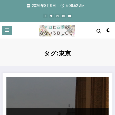
コ
2026年8月9日
5:09:53 AM
ン
テ
ン
ツ
へ
ス
キ
ッ
プ
タグ:東京
新YouTube動画 「クリスマスの風景2019」