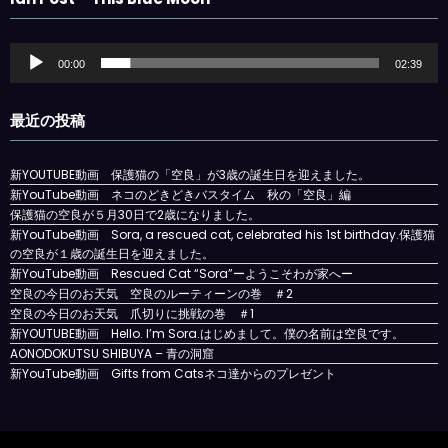
音
00:00
02:39
声
プ
レ
最近の投稿
ー
ヤ
ー
新YOUTUBE動画 保護猫の「空良」が3歳の誕生日を迎えました。
新YouTube動画 ネコのどきどきバスタイム 秋の「空良」編
保護猫の空良が５月30日で2歳になりました。
新YouTube動画 Sora, a rescued cat, celebrated his 1st birthday.保護猫
の空良が１歳の誕生日を迎えました。
新YouTube動画 Rescued Cat “Sora”ーようこそわが家へー
空良の今日のお天気 空良のルーティーンの巻 ＃2
空良の今日のお天気 爪切りに挑戦の巻 ＃1
新YOUTUBE動画 Hello. I’m Sora.はじめまして。僕の名前は空良です。
AONODOKUTSU SHIBUYA – 青の洞窟
新YouTube動画 Gifts from Catsネコ達からのプレゼント